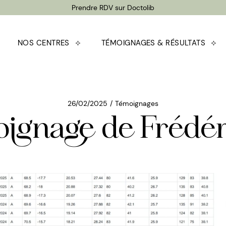
Prendre RDV sur Doctolib
NOS CENTRES
TÉMOIGNAGES & RÉSULTATS
CENTRE DE LAGNY-SUR-
MARNE – MARNE LA
VALLÉE (77)
26/02/2025
Témoignages
ignage de Frédé
CENTRE DE LIEUSAINT –
CARRÉ SÉNART (77)