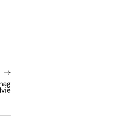
nag
lvie