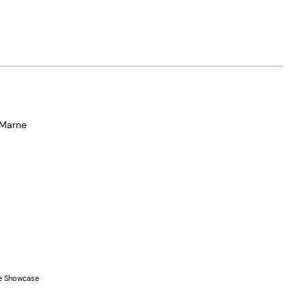
 Marne
e Showcase