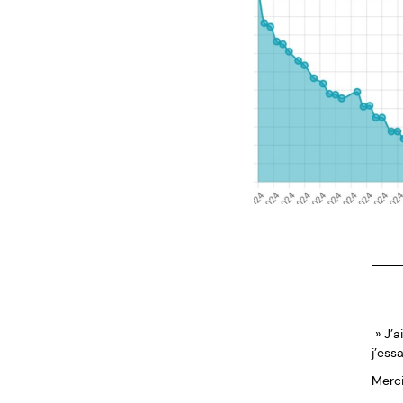
» J’a
j’ess
Merci