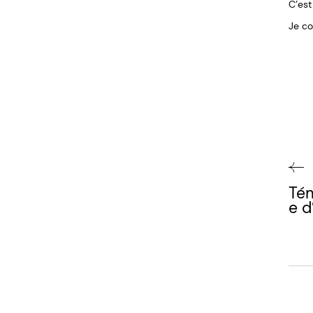
C’est
Je co
Té
e d